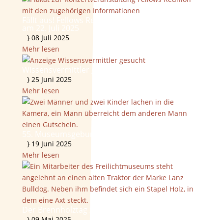
Fällt aus! Fellows Reunion – JazzFunk-Konzert
am 22. Juli 2025
}
08 Juli 2025
Mehr lesen
Wissensvermittler gesucht
}
25 Juni 2025
Mehr lesen
55. Museumsgeburtstag gefeiert
}
19 Juni 2025
Mehr lesen
Der Brennholztag zu Gast in der NDR Nordtour
}
09 Mai 2025