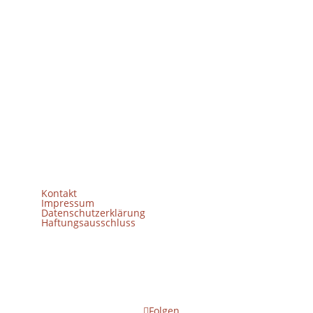
E-Mail
info(at)freilichtmuseum-klockenhagen.de
Kontakt
Impressum
Datenschutzerklärung
Haftungsausschluss
© Freilichtmuseum Klockenhagen 2026
Folgen