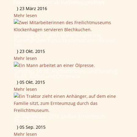
Freilichtmuseum ab Karfreitag geöffnet
}
23 März 2016
Mehr lesen
Samstag 21.11.2015 Martinsmarkt mit
Kunsthandwerk und Kinderbasteln – Eintritt
frei
}
23 Okt. 2015
Mehr lesen
Samstag, 10.10., Herbstfärberei und Sonntag,
11.10., Saften und Ölpressen
}
05 Okt. 2015
Mehr lesen
20. September 2015 großes Erntefest in
Klockenhagen
}
05 Sep. 2015
Mehr lesen