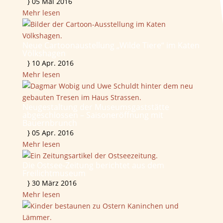
}
05 Mai 2016
Mehr lesen
Neue Cartoonaustellung „Wilde Tiere“ im Katen
Völkshagen
}
10 Apr. 2016
Mehr lesen
Neugestaltung der Museumsgaststätte
abgeschlossen – Saisoneröffnung mit
Bauernbrunch
}
05 Apr. 2016
Mehr lesen
Die Ostsee-Zeitung berichtet aus dem
Freilichtmuseum
}
30 März 2016
Mehr lesen