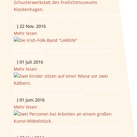
Die Schusterwerkstatt erwacht 2017 zu neuem
Leben
}
22 Nov. 2016
Mehr lesen
Schafe und Mee(h)r – Kulinarisches –
Musikalisches – Anziehendes aus der Reihe
„Naturklänge“
}
01 Juli 2016
Mehr lesen
Tierbabys in allen Ställen des Freilichtmuseums
in Klockenhagen zu bestaunen
}
01 Juni 2016
Mehr lesen
Werksschau von Sabine Naumann und Günter
Kaden