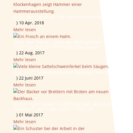
Es ist der Hammer: Die neue Hammerkammer!
}
10 Apr. 2018
Mehr lesen
Feier den Teich! – „Fest der Biologischen Vielfalt
2017“ am 9.9.2017 im Freilichtmuseum
}
22 Aug. 2017
Mehr lesen
Juni 2017: 12 Ferkel können bestaunt werden
}
22 Juni 2017
Mehr lesen
Bäcker trifft Bauer / Eröffnung des „Backhauses
Hanstorf“ am 1. Mai 2017 ∙ 11.00 Uhr
}
01 Mai 2017
Mehr lesen