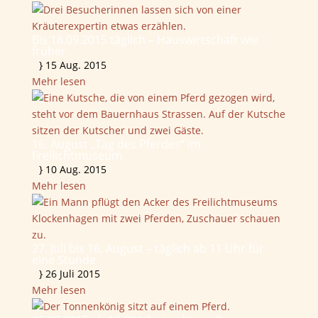
Bis 18.09.2015 täglich – Hauswirtschaft wie
früher
}
15 Aug. 2015
Mehr lesen
16. August „Tag des Pferdes“ im
Freilichtmuseum
}
10 Aug. 2015
Mehr lesen
27. Juli bis 16. August – täglich ab 11 Uhr für
eine Stunde
}
26 Juli 2015
Mehr lesen