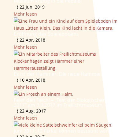
Museum kräftig in die Pedale!
}
22 Juni 2019
Mehr lesen
Eröffnung des Spielebodens
}
22 Apr. 2018
Mehr lesen
Es ist der Hammer: Die neue Hammerkammer!
}
10 Apr. 2018
Mehr lesen
Feier den Teich! – „Fest der Biologischen Vielfalt
2017“ am 9.9.2017 im Freilichtmuseum
}
22 Aug. 2017
Mehr lesen
Juni 2017: 12 Ferkel können bestaunt werden
}
22 Juni 2017