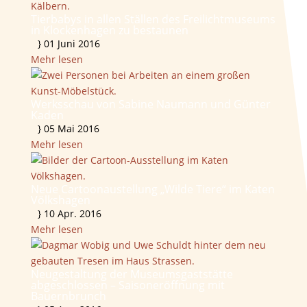
Tierbabys in allen Ställen des Freilichtmuseums
in Klockenhagen zu bestaunen
}
01 Juni 2016
Mehr lesen
Werksschau von Sabine Naumann und Günter
Kaden
}
05 Mai 2016
Mehr lesen
Neue Cartoonaustellung „Wilde Tiere“ im Katen
Völkshagen
}
10 Apr. 2016
Mehr lesen
Neugestaltung der Museumsgaststätte
abgeschlossen – Saisoneröffnung mit
Bauernbrunch