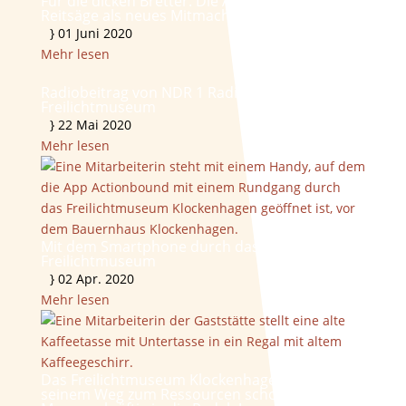
Für die dicken Bretter: Die Amerikanische
Reitsäge als neues Mitmachgerät
}
01 Juni 2020
Mehr lesen
Radiobeitrag von NDR 1 Radio MV über das
Freilichtmuseum
}
22 Mai 2020
Mehr lesen
Mit dem Smartphone durch das
Freilichtmuseum
}
02 Apr. 2020
Mehr lesen
Das Freilichtmuseum Klockenhagen tritt auf
seinem Weg zum Ressourcen schonenden