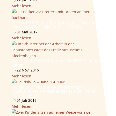
Mehr lesen
Bäcker trifft Bauer / Eröffnung des „Backhauses
Hanstorf“ am 1. Mai 2017 ∙ 11.00 Uhr
}
01 Mai 2017
Mehr lesen
Die Schusterwerkstatt erwacht 2017 zu neuem
Leben
}
22 Nov. 2016
Mehr lesen
Schafe und Mee(h)r – Kulinarisches –
Musikalisches – Anziehendes aus der Reihe
„Naturklänge“
}
01 Juli 2016
Mehr lesen