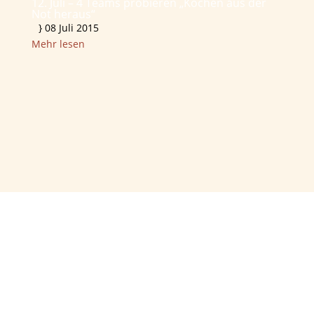
12. Juli – 4 Teams probieren „Kochen aus der
Not heraus“
}
08 Juli 2015
Mehr lesen