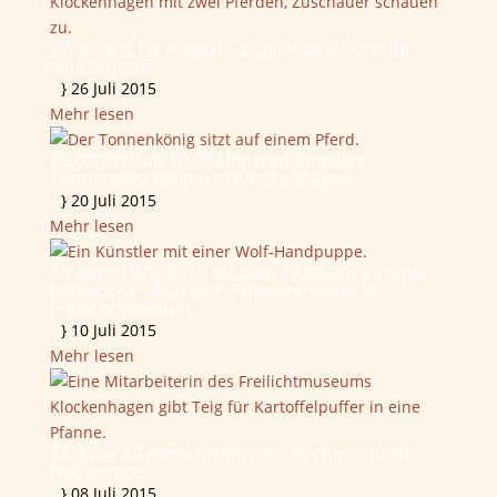
27. Juli bis 16. August – täglich ab 11 Uhr für
eine Stunde
}
26 Juli 2015
Mehr lesen
25.07.2015 ab 10.00 Uhr traditionelles
Tonnenabschlagen in Klockenhagen
}
20 Juli 2015
Mehr lesen
Ab dem 15.07.2015 bis zum 19.08.2015 immer
Mittwochs 14.00 Uhr: Puppentheater im
Freilichtmuseum.
}
10 Juli 2015
Mehr lesen
12. Juli – 4 Teams probieren „Kochen aus der
Not heraus“
}
08 Juli 2015