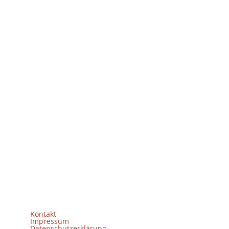
Telefon
03821-2775
E-Mail
info(at)freilichtmuseum-klockenhagen.de
Kontakt
Impressum
Datenschutzerklärung