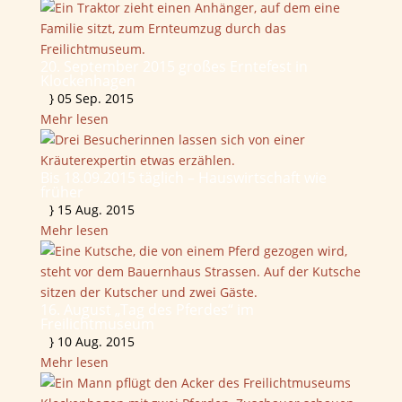
20. September 2015 großes Erntefest in
Klockenhagen
}
05 Sep. 2015
Mehr lesen
Bis 18.09.2015 täglich – Hauswirtschaft wie
früher
}
15 Aug. 2015
Mehr lesen
16. August „Tag des Pferdes“ im
Freilichtmuseum
}
10 Aug. 2015
Mehr lesen