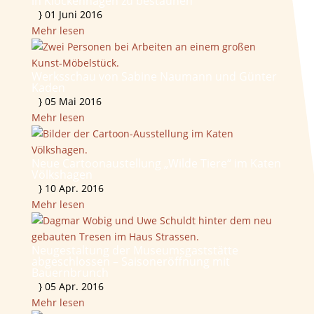
in Klockenhagen zu bestaunen
}
01 Juni 2016
Mehr lesen
Werksschau von Sabine Naumann und Günter
Kaden
}
05 Mai 2016
Mehr lesen
Neue Cartoonaustellung „Wilde Tiere“ im Katen
Völkshagen
}
10 Apr. 2016
Mehr lesen
Neugestaltung der Museumsgaststätte
abgeschlossen – Saisoneröffnung mit
Bauernbrunch
}
05 Apr. 2016
Mehr lesen