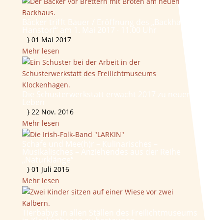
Bäcker trifft Bauer / Eröffnung des „Backhauses
Hanstorf“ am 1. Mai 2017 ∙ 11.00 Uhr
}
01 Mai 2017
Mehr lesen
Die Schusterwerkstatt erwacht 2017 zu neuem
Leben
}
22 Nov. 2016
Mehr lesen
Schafe und Mee(h)r – Kulinarisches –
Musikalisches – Anziehendes aus der Reihe
„Naturklänge“
}
01 Juli 2016
Mehr lesen
Tierbabys in allen Ställen des Freilichtmuseums