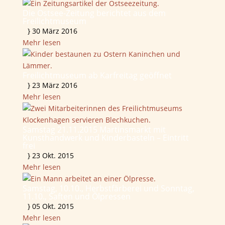
Die Ostsee-Zeitung berichtet aus dem
Freilichtmuseum
}
30 März 2016
Mehr lesen
Freilichtmuseum ab Karfreitag geöffnet
}
23 März 2016
Mehr lesen
Samstag 21.11.2015 Martinsmarkt mit
Kunsthandwerk und Kinderbasteln – Eintritt
frei
}
23 Okt. 2015
Mehr lesen
Samstag, 10.10., Herbstfärberei und Sonntag,
11.10., Saften und Ölpressen
}
05 Okt. 2015
Mehr lesen